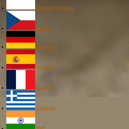
Bahasa Indonesia
čeština
Deutsch
Español
Français
Ελληνικά
हिन्दी