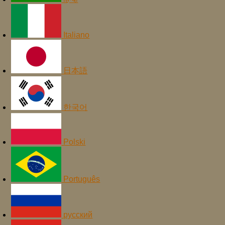
Italiano
日本語
한국어
Polski
Português
русский